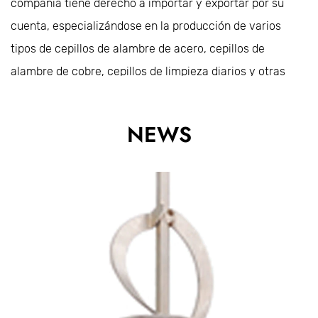
compañía tiene derecho a importar y exportar por su
cuenta, especializándose en la producción de varios
tipos de cepillos de alambre de acero, cepillos de
alambre de cobre, cepillos de limpieza diarios y otras
herramientas de pintura de construcción. Es un
proveedor de Wal-Mart y Home Depot en los Estados
NEWS
Unidos. La compañía está ubicada en el Parque Industrial
Especial de Zhongshan, condado de Pujiang, provincia de
Zhejiang, que cubre un área de 20,000 metros
cuadrados. Se encuentra en la entrada de Pujiang de
Hangjinqu Expressway, a 6 kilómetros del aeropuerto de
Yiwu, y el transporte es intensamente conveniente. La
compañía tiene una cultura corporativa profunda,
gestión de sistemas de calidad ISO9001, control de