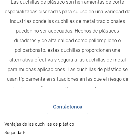
Las cuchillas de plástico son herramientas de corte
especializadas diseñadas para su uso en una variedad de
industrias donde las cuchillas de metal tradicionales
pueden no ser adecuadas. Hechos de plásticos
duraderos y de alta calidad como polipropileno o
policarbonato, estas cuchillas proporcionan una
alternativa efectiva y segura a las cuchillas de metal
para muchas aplicaciones. Las cuchillas de plástico se
usan típicamente en situaciones en las que el riesgo de
dañar las superficies sensibles o causar lesiones es una
preocupación, que ofrece una solución de corte más
Contáctenos
segura y controlada. Estas cuchillas son livianas, no
corrosivas y pueden realizar tareas que requieren
Ventajas de las cuchillas de plástico
precisión sin la nitidez o los peligros potenciales
Seguridad: