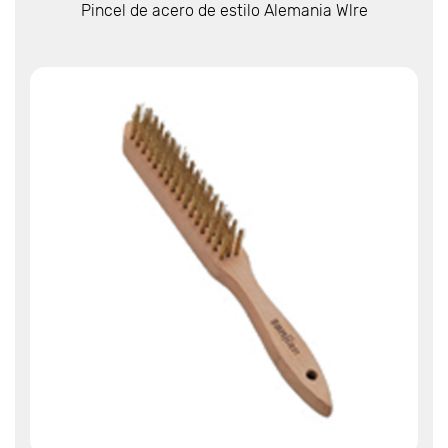
Ver más
Pincel de acero de estilo Alemania Wlre