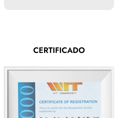
herramientas de pintura de construcción. Es un
proveedor de Walmart y Home Depot en los Estados
Unidos. Ubicado en el número 5 de Sanjian Avenue,
Jiangnan High-Tech Park, Ciudad de Lanxi, provincia
de Zhejiang, la compañía cubre un área de 33,000
metros cuadrados, ubicado en la salida de Lanxi de
CERTIFICADO
Hangzhou-Jinhua-Quzhou Expressway, a 60
kilómetros de distancia del aeropuerto de Yiwu, y el
transporte es conveniente. Con una cultura
corporativa profunda, la gestión del sistema de
calidad IS09001, el control de producción científica,
el excelente servicio posterior a la venta, el soporte
sistemático de la marca y el diseño de ventas
razonable, los diversos indicadores económicos de la