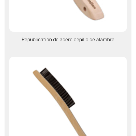
Ver más
Republication de acero cepillo de alambre