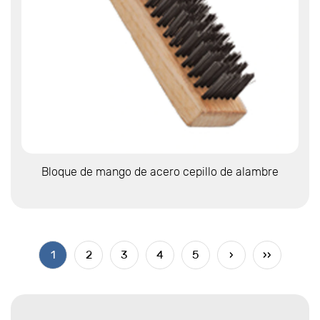
Ver más
Bloque de mango de acero cepillo de alambre
1
2
3
4
5
›
››