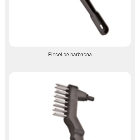
Ver más
Pincel de barbacoa