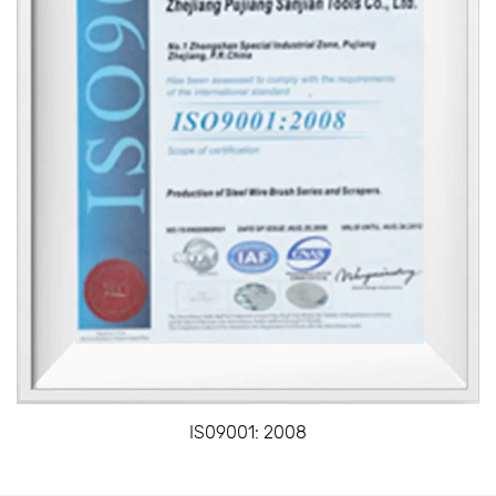
compañía se ubican primero en la industria nacional.
La filosofía comercial consistente de la compañía:
practicar la gestión sostenible con la satisfacción
del cliente, la satisfacción de los empleados y el
éxito comercial, innovar la calidad, garantizar el
tiempo de entrega y el precio asequible, mejorar la
productividad para mejorar la competitividad del
producto y comprometerse con la innovación de
productos interminable. Pasarse hacia la
diversificación y las operaciones internacionales es
nuestro objetivo eterno. La creencia de desarrollo de
la compañía: "Pionero e innovador, luchando por la
IS09001: 2008
excelencia, mantener la confianza y la creación de
reputación, unidad de propósito. El gerente general y