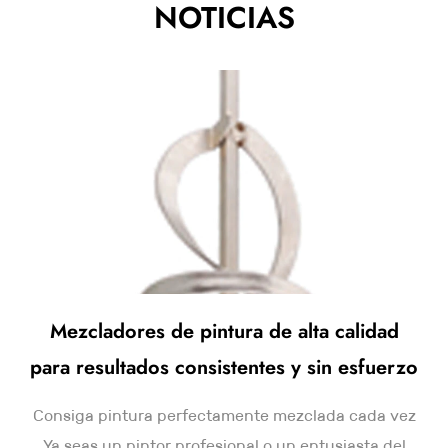
NOTICIAS
superficie de 20.000 metros cuadrados. Se encuentra en
la entrada de Pujiang de la autopista Hangjinqu, a 6
kilómetros del aeropuerto de Yiwu, y ofrece un
transporte muy conveniente. La empresa tiene una
profunda cultura corporativa, gestión del sistema de
calidad ISO9001, control de producción científico,
excelente servicio posventa, soporte sistemático de
marca y un diseño de ventas razonable, por lo que los
diversos indicadores económicos de la empresa ocupan
el primer lugar en la industria nacional.
Mezcladores de pintura de alta calidad
para resultados consistentes y sin esfuerzo
Consiga pintura perfectamente mezclada cada vez
Ya seas un pintor profesional o un entusiasta del