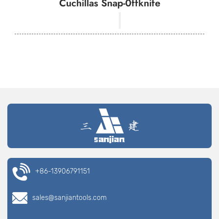
Cuchillas Snap-0ffknife
+86-13906791151
sales@sanjiantools.com