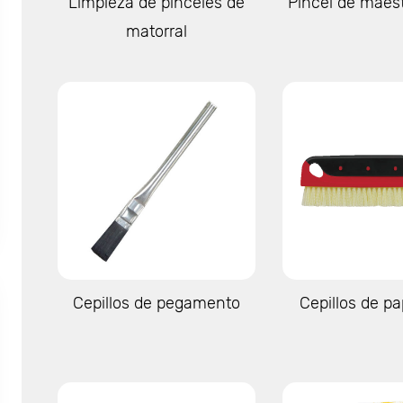
Limpieza de pinceles de
Pincel de maest
matorral
Ver más
Ver má
Cepillos de pegamento
Cepillos de pa