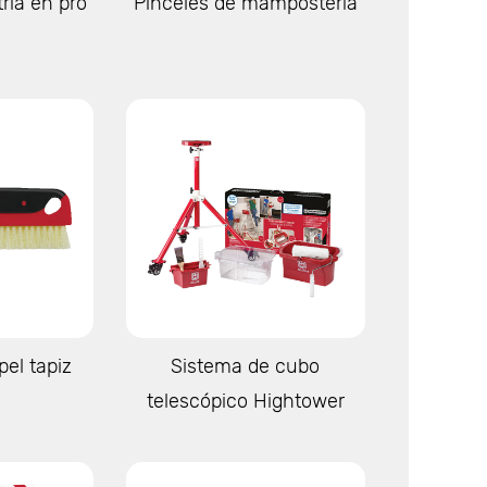
ría en pro
Pinceles de mampostería
s
Ver más
pel tapiz
Sistema de cubo
telescópico Hightower