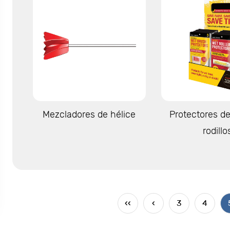
Ver más
Ver má
Mezcladores de hélice
Protectores de
rodillo
‹‹
‹
3
4