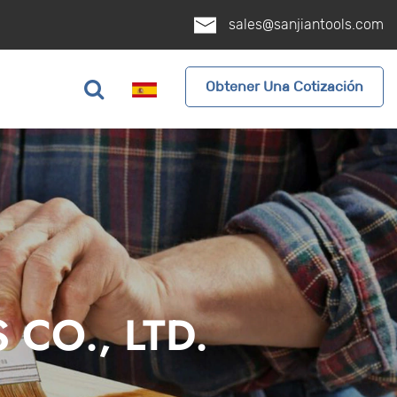
sales@sanjiantools.com
Obtener Una Cotización
CO., LTD.