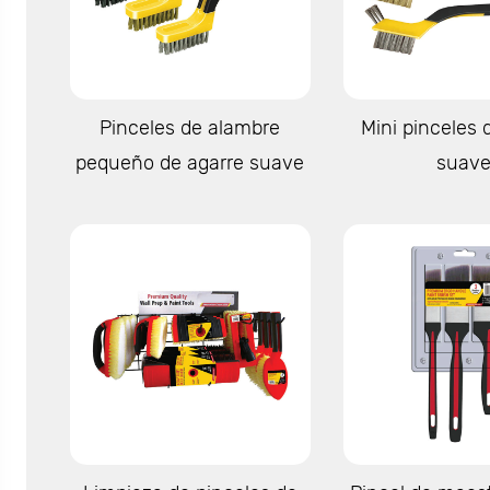
Ver más
Ver má
Pinceles de alambre
Mini pinceles 
pequeño de agarre suave
suav
Ver más
Ver má