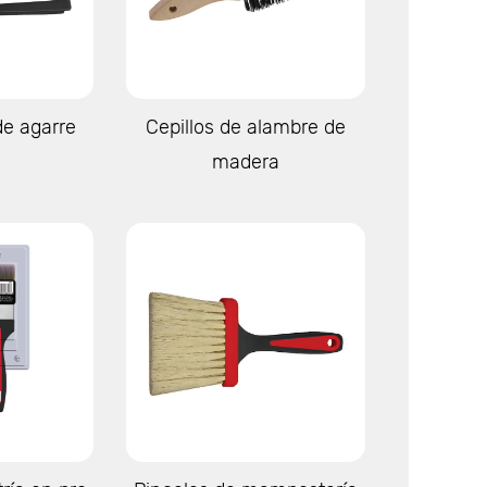
s
Ver más
de agarre
Cepillos de alambre de
e
madera
s
Ver más