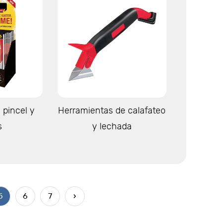
s
Ver más
 pincel y
Herramientas de calafateo
s
y lechada
5
6
7
›